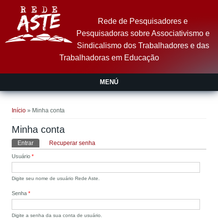
Pular para o conteúdo principal
Rede de Pesquisadores e
Pesquisadoras sobre Associativismo e
Sindicalismo dos Trabalhadores e das
Trabalhadoras em Educação
MENÚ
Você está aqui
Início
» Minha conta
Minha conta
Abas primárias
Entrar
(aba ativa)
Recuperar senha
Usuário
*
Digite seu nome de usuário Rede Aste.
Senha
*
Digite a senha da sua conta de usuário.