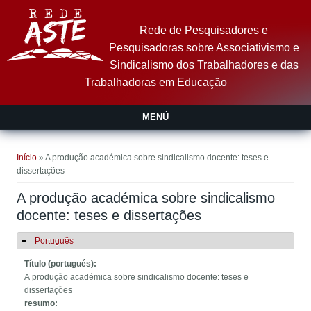
Pular para o conteúdo principal
Rede de Pesquisadores e
Pesquisadoras sobre Associativismo e
Sindicalismo dos Trabalhadores e das
Trabalhadoras em Educação
MENÚ
Você está aqui
Início
» A produção académica sobre sindicalismo docente: teses e
dissertações
A produção académica sobre sindicalismo
docente: teses e dissertações
Português
Ocultar
Título (portugués):
A produção académica sobre sindicalismo docente: teses e
dissertações
resumo: