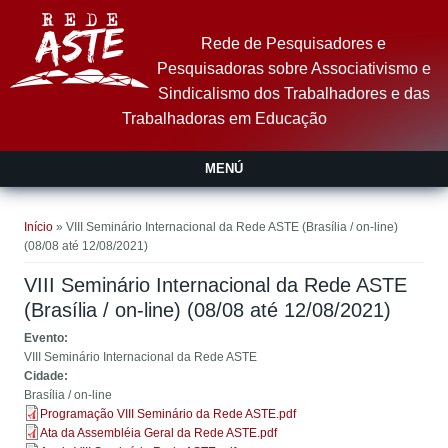
Pular para o conteúdo principal
Rede de Pesquisadores e
Pesquisadoras sobre Associativismo e
Sindicalismo dos Trabalhadores e das
Trabalhadoras em Educação
MENÚ
Você está aqui
Início
» VIII Seminário Internacional da Rede ASTE (Brasília / on-line)
(08/08 até 12/08/2021)
VIII Seminário Internacional da Rede ASTE
(Brasília / on-line) (08/08 até 12/08/2021)
Evento:
VIII Seminário Internacional da Rede ASTE
Cidade:
Brasília / on-line
Programação VIII Seminário da Rede ASTE.pdf
Ata da Assembléia Geral da Rede ASTE.pdf