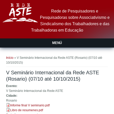
Pular para o conteúdo principal
Rede de Pesquisadores e
Pesquisadoras sobre Associativismo e
Sindicalismo dos Trabalhadores e das
Trabalhadoras em Educação
MENÚ
Você está aqui
Início
» V Seminário Internacional da Rede ASTE (Rosario) (07/10 até
10/10/2015)
V Seminário Internacional da Rede ASTE
(Rosario) (07/10 até 10/10/2015)
Evento:
V Seminário Internacional da Rede ASTE
Cidade:
Rosario
Informe final V seminario.pdf
Libro de resumenes.pdf