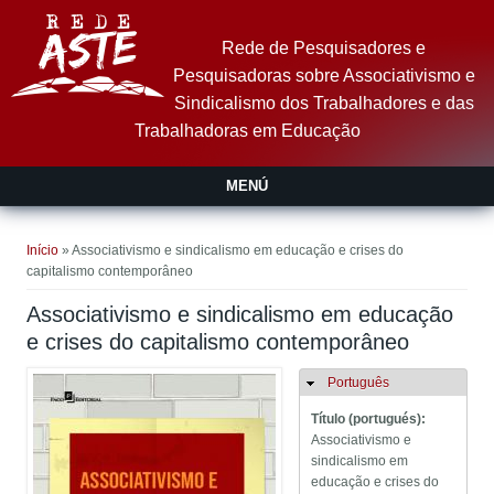
Pular para o conteúdo principal
Rede de Pesquisadores e
Pesquisadoras sobre Associativismo e
Sindicalismo dos Trabalhadores e das
Trabalhadoras em Educação
MENÚ
Você está aqui
Início
» Associativismo e sindicalismo em educação e crises do
capitalismo contemporâneo
Associativismo e sindicalismo em educação
e crises do capitalismo contemporâneo
Português
Ocultar
Título (portugués):
Associativismo e
sindicalismo em
educação e crises do