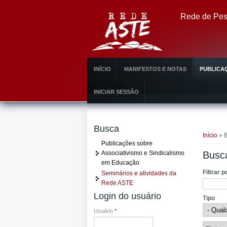
Pular para o conteúdo principal
Rede de Pesq
INÍCIO
MANIFESTOS E NOTAS
PUBLICAÇ
INICIAR SESSÃO
Você e
Busca
Início
» B
Publicações sobre
Associativismo e Sindicalismo
Busc
em Educação
Filtrar p
Seminários e atividades da
Rede ASTE
Login do usuário
Tipo
Usuário
*