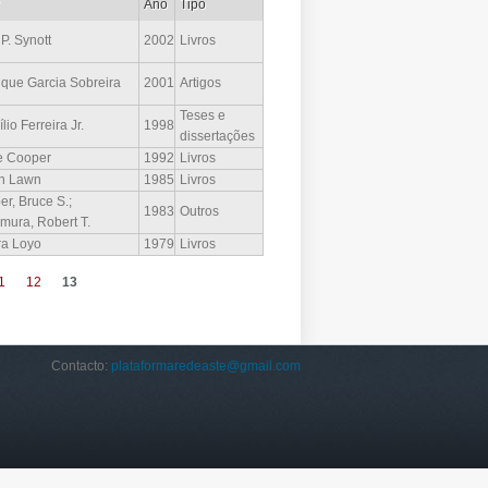
r
Ano
Tipo
P. Synott
2002
Livros
ique Garcia Sobreira
2001
Artigos
Teses e
lio Ferreira Jr.
1998
dissertações
e Cooper
1992
Livros
in Lawn
1985
Livros
r, Bruce S.;
1983
Outros
mura, Robert T.
ra Loyo
1979
Livros
1
12
13
Contacto:
plataformaredeaste@gmail.com