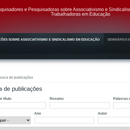
uisadores e Pesquisadoras sobre Associativismo e Sindicali
Trabalhadoras em Educação
ÕES SOBRE ASSOCIATIVISMO E SINDICALISMO EM EDUCAÇÃO
SEMINÁRIOS E
stá aqui
usca de publicações
a de publicações
or título
Resumo
Palavras
Ano
Autor