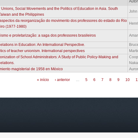
Auto
 Unions, Social Movements and the Politics of Education in Asia. South
John 
Taiwan and the Philippines
aspectos da reorganização do movimento dos professores do estado do Rio
Henr
iro (1977-1980)
lismo e proletarização: a saga dos professores brasileiros
Amarí
elations in Education: An International Perspective.
Bruc
tics of teacher unionism. International perspectives
Mart
onization of School Administrators: A Study of Public Policy-Making and
Coope
elations.
Naka
miento magisterial de 1958 en México
Auro
inas
« início
‹ anterior
…
5
6
7
8
9
10
1