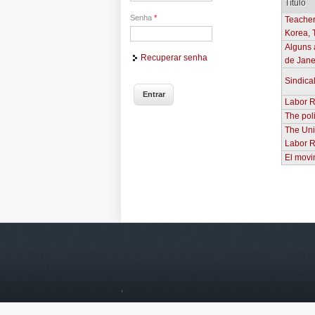
Título
Senha
*
Teacher
Korea, 
Alguns 
Recuperar senha
de Jane
Sindica
Labor R
The poli
The Uni
Labor R
El movi
Pág
,